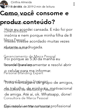
Cinthia Almeida
Todos posts
5 de dez. de 2019
2 min de leitura
Como você consome e
Marketing Pessoal
produz conteúdo?
Sua comunidade
Hoje eu acordei cansada. E não foi por 
vulnerabilidade
insônia e nem porque minha filha de 8 
Marca Pessoal
meses tivesse acordado muitas vezes 
durante a madrugada. ⁣
Perfeccionismo
Gerenciamento de Marca Pessoal
Foi porque às 5:30 da manhã eu 
Personal Branding
acordei para amamentar e resolvi abrir 
o celular para me informar.⁣
Personal Branding Expert
Personal Branding Strategist
Tinha mensagens de grupo de amigos, 
de trabalho, da minha tia, motivacional 
Consultora de Marketing Pessoal
de amiga. Até aí, ok. Whatsapp, done!⁣
Consultora de Marca Pessoal
Daí resolvi entrar na conta profissional 
Especialista em Marca Pessoal