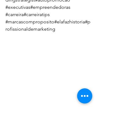
#executivas
#empreendedoras
#carreira
#carreiratips
#marcascomproposito
#elafazhistoria
#p
rofissionaldemarketing