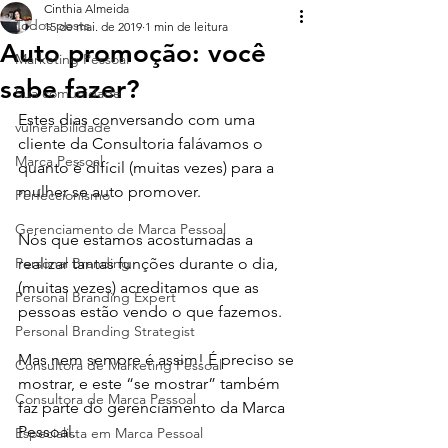
Cinthia Almeida
Todos posts
15 de mai. de 2019
1 min de leitura
Auto promoção: você
Marketing Pessoal
sabe fazer?
Sua comunidade
Estes dias conversando com uma 
vulnerabilidade
cliente da Consultoria falávamos o 
Marca Pessoal
quanto é difícil (muitas vezes) para a 
mulher se auto promover.⁣
Perfeccionismo
Gerenciamento de Marca Pessoal
Nós que estamos acostumadas a 
Personal Branding
realizar tantas funções durante o dia, 
(muitas vezes) acreditamos que as 
Personal Branding Expert
pessoas estão vendo o que fazemos.⁣
Personal Branding Strategist
Mas nem sempre é assim! É preciso se 
Consultora de Marketing Pessoal
mostrar, e este “se mostrar” também 
Consultora de Marca Pessoal
faz parte do gerenciamento da Marca 
Pessoal. ⁣
Especialista em Marca Pessoal